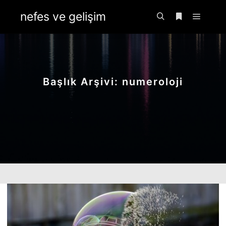
nefes ve gelişim
Ana m
Ara
Daha fazla bil
Başlık Arşivi:
numeroloji