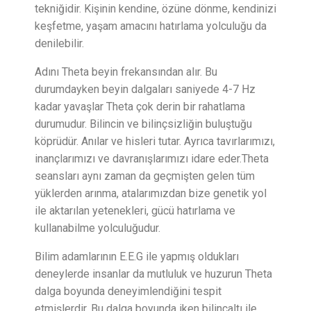
tekniğidir. Kişinin kendine, özüne dönme, kendinizi
keşfetme, yaşam amacını hatırlama yolculuğu da
denilebilir.
Adını Theta beyin frekansından alır. Bu
durumdayken beyin dalgaları saniyede 4-7 Hz
kadar yavaşlar Theta çok derin bir rahatlama
durumudur. Bilincin ve bilinçsizliğin buluştuğu
köprüdür. Anılar ve hisleri tutar. Ayrıca tavırlarımızı,
inançlarımızı ve davranışlarımızı idare eder.Theta
seansları aynı zaman da geçmişten gelen tüm
yüklerden arınma, atalarımızdan bize genetik yol
ile aktarılan yetenekleri, gücü hatırlama ve
kullanabilme yolculuğudur.
Bilim adamlarının E.E.G ile yapmış oldukları
deneylerde insanlar da mutluluk ve huzurun Theta
dalga boyunda deneyimlendiğini tespit
etmişlerdir. Bu dalga boyunda iken bilinçaltı ile