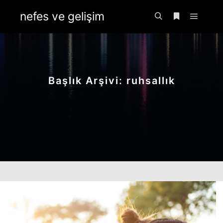
nefes ve gelişim
Ana m
Ara
Daha fazla bil
Başlık Arşivi:
ruhsallık